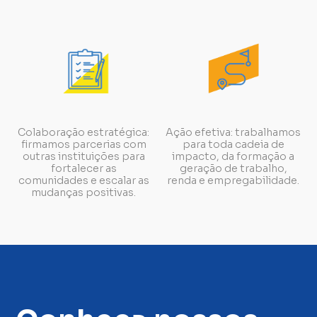
Colaboração estratégica:
Ação efetiva: trabalhamos
firmamos parcerias com
para toda cadeia de
outras instituições para
impacto, da formação a
fortalecer as
geração de trabalho,
comunidades e escalar as
renda e empregabilidade.
mudanças positivas.